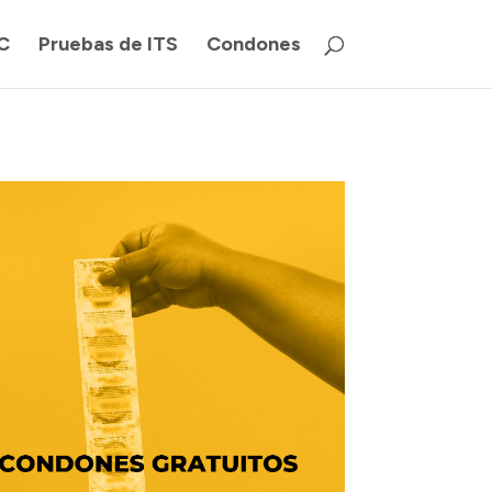
C
Pruebas de ITS
Condones